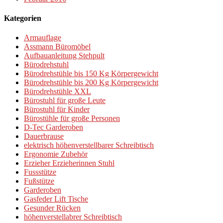
Kategorien
Armauflage
Assmann Büromöbel
Aufbauanleitung Stehpult
Bürodrehstuhl
Bürodrehstühle bis 150 Kg Körpergewicht
Bürodrehstühle bis 200 Kg Körpergewicht
Bürodrehstühle XXL
Bürostuhl für große Leute
Bürostuhl für Kinder
Bürostühle für große Personen
D-Tec Garderoben
Dauerbrause
elektrisch höhenverstellbarer Schreibtisch
Ergonomie Zubehör
Erzieher Erzieherinnen Stuhl
Fussstütze
Fußstütze
Garderoben
Gasfeder Lift Tische
Gesunder Rücken
höhenverstellabrer Schreibtisch