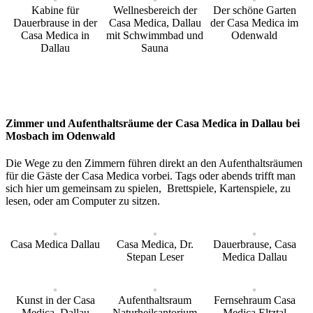
Kabine für
Wellnesbereich der
Der schöne Garten
Dauerbrause in der
Casa Medica, Dallau
der Casa Medica im
Casa Medica in
mit Schwimmbad und
Odenwald
Dallau
Sauna
Zimmer und Aufenthaltsräume der Casa Medica in Dallau bei
Mosbach im Odenwald
Die Wege zu den Zimmern führen direkt an den Aufenthaltsräumen
für die Gäste der Casa Medica vorbei. Tags oder abends trifft man
sich hier um gemeinsam zu spielen, Brettspiele, Kartenspiele, zu
lesen, oder am Computer zu sitzen.
Casa Medica Dallau
Casa Medica, Dr.
Dauerbrause, Casa
Stepan Leser
Medica Dallau
Kunst in der Casa
Aufenthaltsraum
Fernsehraum Casa
Medica, Dallau
Naturheilsantorium
Medica Eltztal