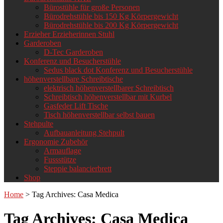
Bürostühle für große Personen
Bürodrehstühle bis 150 Kg Körpergewicht
Bürodrehstühle bis 200 Kg Körpergewicht
Erzieher Erzieherinnen Stuhl
Garderoben
D-Tec Garderoben
Konferenz und Besucherstühle
Sedus black dot Konferenz und Besucherstühle
höhenverstellbare Schreibtische
elektrisch höhenverstellbarer Schreibtisch
Schreibtisch höhenverstellbar mit Kurbel
Gasfeder Lift Tische
Tisch höhenverstellbar selbst bauen
Stehpulte
Aufbauanleitung Stehpult
Ergonomie Zubehör
Armauflage
Fussstütze
Steppie balancierbrett
Shop
Home
>
Tag Archives: Casa Medica
Tag Archives:
Casa Medica