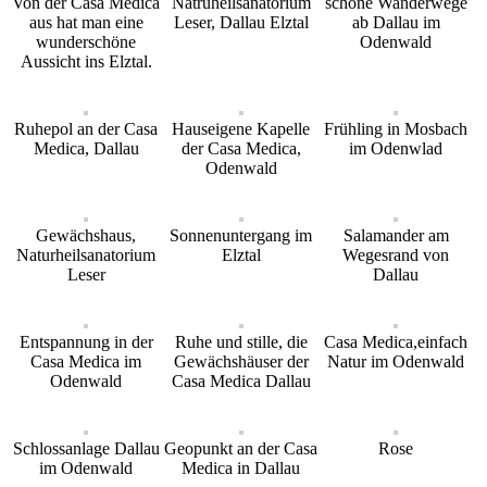
Von der Casa Medica
Natruheilsanatorium
schöne Wanderwege
aus hat man eine
Leser, Dallau Elztal
ab Dallau im
wunderschöne
Odenwald
Aussicht ins Elztal.
Ruhepol an der Casa
Hauseigene Kapelle
Frühling in Mosbach
Medica, Dallau
der Casa Medica,
im Odenwlad
Odenwald
Gewächshaus,
Sonnenuntergang im
Salamander am
Naturheilsanatorium
Elztal
Wegesrand von
Leser
Dallau
Entspannung in der
Ruhe und stille, die
Casa Medica,einfach
Casa Medica im
Gewächshäuser der
Natur im Odenwald
Odenwald
Casa Medica Dallau
Schlossanlage Dallau
Geopunkt an der Casa
Rose
im Odenwald
Medica in Dallau