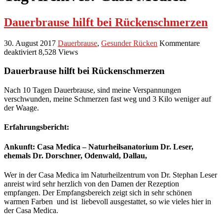
Dauerbrause hilft bei Rückenschmerzen
30. August 2017
Dauerbrause
,
Gesunder Rücken
Kommentare
für
deaktiviert
8,528 Views
Dauerbrause
hilft
D
auerbrause hilft bei Rückenschmerzen
bei
Rückenschmerzen
Nach 10 Tagen Dauerbrause, sind meine Verspannungen
verschwunden, meine Schmerzen fast weg und 3 Kilo weniger auf
der Waage.
Erfahrungsbericht:
Ankunft: Casa Medica – Naturheilsanatorium Dr. Leser,
ehemals Dr. Dorschner, Odenwald, Dallau,
Wer in der Casa Medica im Naturheilzentrum von Dr. Stephan Leser
anreist wird sehr herzlich von den Damen der Rezeption
empfangen. Der Empfangsbereich zeigt sich in sehr schönen
warmen Farben und ist liebevoll ausgestattet, so wie vieles hier in
der Casa Medica.