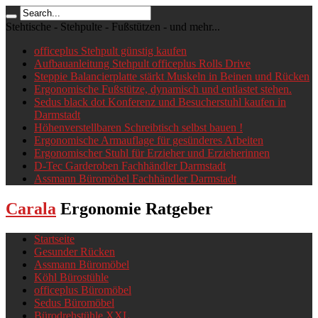
Stehtische - Stehpulte - Fußstützen - und mehr...
officeplus Stehpult günstig kaufen
Aufbauanleitung Stehpult officeplus Rolls Drive
Steppie Balancierplatte stärkt Muskeln in Beinen und Rücken
Ergonomische Fußstütze, dynamisch und entlastet stehen.
Sedus black dot Konferenz und Besucherstuhl kaufen in
Darmstadt
Höhenverstellbaren Schreibtisch selbst bauen !
Ergonomische Armauflage für gesünderes Arbeiten
Ergonomischer Stuhl für Erzieher und Erzieherinnen
D-Tec Garderoben Fachhändler Darmstadt
Assmann Büromöbel Fachhändler Darmstadt
Carala
Ergonomie Ratgeber
Startseite
Gesunder Rücken
Assmann Büromöbel
Köhl Bürostühle
officeplus Büromöbel
Sedus Büromöbel
Bürodrehstühle XXL