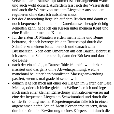
verschiebbaren Brausekopf kommt ist sehr angenehm warm
und auch wohl dosiert. Außerdem lässt sich der Wasserstrahl
und auch die Wärme von meinem Liegeplatz aus bequem
regulieren ohne dass ich aufstehen muss.
bei der Anwendung liege ich auf dem Rücken und damit es
noch bequemer ist und ich die Dauerbrause Therapie richtig
genießen kann, habe ich ein Kissen unter meinem Kopf und
eine Rolle unter meinen Knien.
für die ersten 10 Minuten werden meine Knie und Beine
bebraust, danach bewege ich den Brausekopf durch die
Schnüre zu meinem Bauchbereich und danach zum
Brustbereich. Nach dem Umdrehen auf den Bauch, Bebrause
ich zuerst den Schulterbereich, dann der Rücken und danach
die Beine.
nach der einstündigen Brause fühle ich mich wunderbar
massiert und das ganz ohne Abwehrspannung, welche
manchmal bei einer herkömmlichen Massageanwendung
passiert, wenn`s mal grade bisschen weh tut.
danach lege ich mich auf einer der Liegen im Garten der Casa
Medica, oder ich bleibe gleich im Wellnesbereich und lege
mich nach einer kleinen Erfrischung mit Zitronenwasser auf
eine der bequemen Liegen am Schwimmbad und durch die
sanfte Erhöhung meiner Körpertemperatur falle ich in einen
angenehmen tiefen Schlaf. Mein Körper arbeitet jetzt, denn
durch die örtliche Erwärmung meines Körpers und durch die