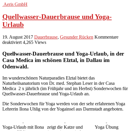
Aeris GmbH
Quellwasser-Dauerbrause und Yoga-
Urlaub
19. August 2017
Dauerbrause
,
Gesunder Rücken
Kommentare
für
deaktiviert
4,265 Views
Quellwasser-
Dauerbrause
Quellwasser-Dauerbrause und Yoga-Urlaub, in der
und
Casa Medica im schönen Elztal, in Dallau im
Yoga-
Odenwald.
Urlaub
Im wunderschönen Naturparadies Elztal bietet das
Naturheilsanatorium von Dr. med. Stephan Leser in der Casa
Medica 2 x jährlich (im Frühjahr und im Herbst) Sonderwochen für
Quellwasser-Dauerbrause und Yoga-Urlaub an.
Die Sonderwochen für Yoga werden von der sehr erfahrenen Yoga
Lehrerin Ilona Uhlig von der Yogainsel aus Darmstadt angeboten.
Yoga-Urlaub mit Ilona
zeigt die Katze und
Yoga Übung