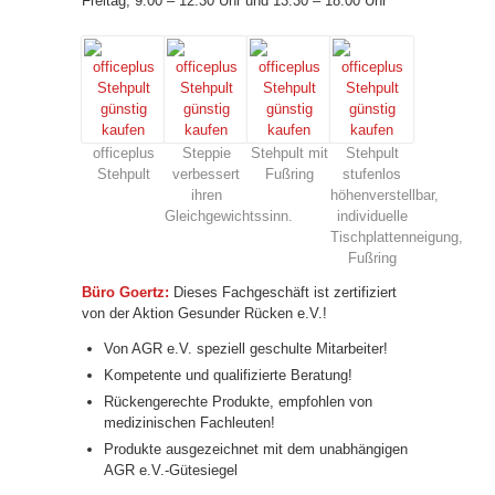
Freitag, 9.00 – 12.30 Uhr und 13.30 – 18.00 Uhr
officeplus
Steppie
Stehpult mit
Stehpult
Stehpult
verbessert
Fußring
stufenlos
ihren
höhenverstellbar,
Gleichgewichtssinn.
individuelle
Tischplattenneigung,
Fußring
Büro Goertz:
Dieses Fachgeschäft ist zertifiziert
von der Aktion Gesunder Rücken e.V.!
Von AGR e.V. speziell geschulte Mitarbeiter!
Kompetente und qualifizierte Beratung!
Rückengerechte Produkte, empfohlen von
medizinischen Fachleuten!
Produkte ausgezeichnet mit dem unabhängigen
AGR e.V.-Gütesiegel