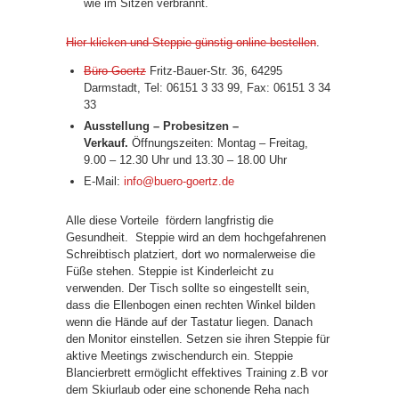
wie im Sitzen verbrannt.
Hier klicken und Steppie günstig online bestellen
.
Büro Goertz
Fritz-Bauer-Str. 36, 64295
Darmstadt, Tel: 06151 3 33 99, Fax: 06151 3 34
33
Ausstellung – Probesitzen –
Verkauf.
Öffnungszeiten: Montag – Freitag,
9.00 – 12.30 Uhr und 13.30 – 18.00 Uhr
E-Mail:
info@buero-goertz.de
Alle diese Vorteile fördern langfristig die
Gesundheit. Steppie wird an dem hochgefahrenen
Schreibtisch platziert, dort wo normalerweise die
Füße stehen. Steppie ist Kinderleicht zu
verwenden. Der Tisch sollte so eingestellt sein,
dass die Ellenbogen einen rechten Winkel bilden
wenn die Hände auf der Tastatur liegen. Danach
den Monitor einstellen. Setzen sie ihren Steppie für
aktive Meetings zwischendurch ein. Steppie
Blancierbrett ermöglicht effektives Training z.B vor
dem Skiurlaub oder eine schonende Reha nach