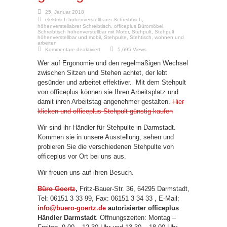
25. Januar 2018
elektrisch höhenverstellbarer Schreibtisch
,
höhenverstellabrer Schreibtisch
,
officeplus Büromöbel
,
Schreibtisch höhenverstellbar mit Motor
,
Stehpult
,
Stehpult
höhenverstellbar und mobil
,
Stehpulte
,
Stehtisch
,
wohnen und
arbeiten
für
Kommentare deaktiviert
5,695 Views
officeplus
Stehpult
Wer auf Ergonomie und den regelmäßigen Wechsel
günstig
kaufen
zwischen Sitzen und Stehen achtet, der lebt
gesünder und arbeitet effektiver. Mit dem Stehpult
von officeplus können sie Ihren Arbeitsplatz und
damit ihren Arbeitstag angenehmer gestalten.
Hier
klicken und officeplus Stehpult günstig kaufen
Wir sind ihr Händler für Stehpulte in Darmstadt.
Kommen sie in unsere Ausstellung, sehen und
probieren Sie die verschiedenen Stehpulte von
officeplus vor Ort bei uns aus.
Wir freuen uns auf ihren Besuch.
Büro Goertz
,
Fritz-Bauer-Str. 36, 64295 Darmstadt,
Tel: 06151 3 33 99, Fax: 06151 3 34 33 , E-Mail:
info@buero-goertz.de
autorisierter officeplus
Händler Darmstadt
. Öffnungszeiten: Montag –