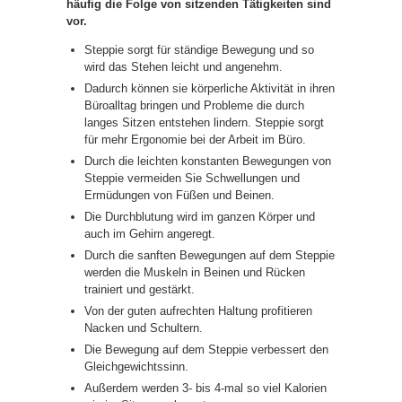
Muskeln
häufig die Folge von sitzenden Tätigkeiten sind
in
vor.
Beinen
und
Rücken
Steppie sorgt für ständige Bewegung und so
wird das Stehen leicht und angenehm.
Dadurch können sie körperliche Aktivität in ihren
Büroalltag bringen und Probleme die durch
langes Sitzen entstehen lindern. Steppie sorgt
für mehr Ergonomie bei der Arbeit im Büro.
Durch die leichten konstanten Bewegungen von
Steppie vermeiden Sie Schwellungen und
Ermüdungen von Füßen und Beinen.
Die Durchblutung wird im ganzen Körper und
auch im Gehirn angeregt.
Durch die sanften Bewegungen auf dem Steppie
werden die Muskeln in Beinen und Rücken
trainiert und gestärkt.
Von der guten aufrechten Haltung profitieren
Nacken und Schultern.
Die Bewegung auf dem Steppie verbessert den
Gleichgewichtssinn.
Außerdem werden 3- bis 4-mal so viel Kalorien