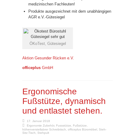
medizinischen Fachleuten!
Produkte ausgezeichnet mit dem unabhängigen
AGR e.V.-Gütesiegel
ÖKoTest, Gütesiegel
Aktion Gesunder Rücken e.V.
officeplus
GmbH
Ergonomische
Fußstütze, dynamisch
und entlastet stehen.
17. Januar 2018
Ergonomie Zubehör
,
Fussstütze
,
Fußstütze
,
höhenverstellabrer Schreibtisch
,
officeplus Büromöbel
,
Steh-
Sitz-Tisch
,
Stehpult