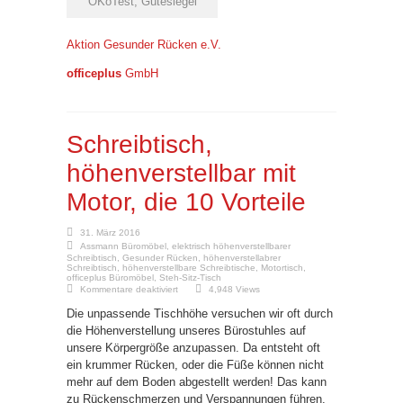
ÖKoTest, Gütesiegel
Aktion Gesunder Rücken e.V.
officeplus
GmbH
Schreibtisch,
höhenverstellbar mit
Motor, die 10 Vorteile
31. März 2016
Assmann Büromöbel
,
elektrisch höhenverstellbarer
Schreibtisch
,
Gesunder Rücken
,
höhenverstellabrer
Schreibtisch
,
höhenverstellbare Schreibtische
,
Motortisch
,
officeplus Büromöbel
,
Steh-Sitz-Tisch
für
Kommentare deaktiviert
4,948 Views
Schreibtisch,
höhenverstellbar
Die unpassende Tischhöhe versuchen wir oft durch
mit
Motor,
die Höhenverstellung unseres Bürostuhles auf
die
unsere Körpergröße anzupassen. Da entsteht oft
10
Vorteile
ein krummer Rücken, oder die Füße können nicht
mehr auf dem Boden abgestellt werden! Das kann
zu Rückenschmerzen und Verspannungen führen.