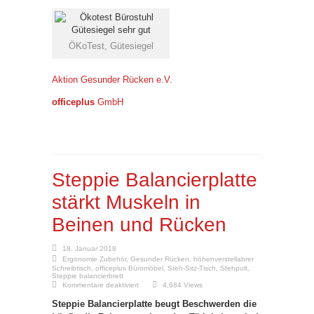
ÖKoTest, Gütesiegel
Aktion Gesunder Rücken e.V.
officeplus
GmbH
Steppie Balancierplatte
stärkt Muskeln in
Beinen und Rücken
18. Januar 2018
Ergonomie Zubehör
,
Gesunder Rücken
,
höhenverstellabrer
Schreibtisch
,
officeplus Büromöbel
,
Steh-Sitz-Tisch
,
Stehpult
,
Steppie balancierbrett
für
Kommentare deaktiviert
4,684 Views
Steppie
Balancierplatte
Steppie Balancierplatte beugt Beschwerden die
stärkt