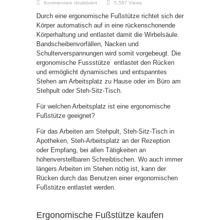
für
Kommentare deaktiviert
5,587 Views
Ergonomische
Fußstütze,
Durch eine ergonomische Fußstütze richtet sich der
dynamisch
und
Körper automatisch auf in eine rückenschonende
entlastet
Körperhaltung und entlastet damit die Wirbelsäule.
stehen.
Bandscheibenvorfällen, Nacken und
Schulterverspannungen wird somit vorgebeugt. Die
ergonomische Fussstütze entlastet den Rücken
und ermöglicht dynamisches und entspanntes
Stehen am Arbeitsplatz zu Hause oder im Büro am
Stehpult oder Steh-Sitz-Tisch.
Für welchen Arbeitsplatz ist eine ergonomische
Fußstütze geeignet?
Für das Arbeiten am Stehpult, Steh-Sitz-Tisch in
Apotheken, Steh-Arbeitsplatz an der Rezeption
oder Empfang, bei allen Tätigkeiten an
höhenverstellbaren Schreibtischen. Wo auch immer
längers Arbeiten im Stehen nötig ist, kann der
Rücken durch das Benutzen einer ergonomischen
Fußstütze entlastet werden.
Ergonomische Fußstütze kaufen