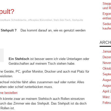
Stepp
und R
pult?
Ergon
entlas
stellbare Schreibtische
,
officeplus Büromöbel
,
Steh-Sitz-Tisch
,
Stehpulte
Sedus
kaufe
er Stehpult ?
Das kommt darauf an, wie es genutzt werden
ARCH
Janua
Deze
Ein Stehtisch
ist besser wenn ich viele Unterlagen oder
Nove
Gerätschaften auf meinem Tisch stehen habe.
Oktob
ne Geräte, PC, großer Monitor, Drucker und auch mal Platz für
Septe
eislisten.
Augus
chsel möchte fährt alles zusammen rauf oder runter. Alles
Augus
drehen oder schief runterbücken muss.
April
ne bestellen
März 
Ich könnte zwar an meinem Stehtisch auch Rollen einsetzen
Febru
 durch das Zimmer wie das Stehpult. Das Stehpult ist da doch
Rollen ist.