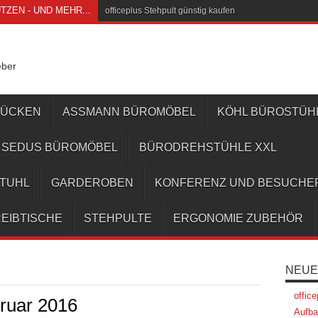
ZEN - UND MEHR...
officeplus Stehpult günstig kaufen
eber
RÜCKEN
ASSMANN BÜROMÖBEL
KÖHL BÜROSTÜH
SEDUS BÜROMÖBEL
BÜRODREHSTÜHLE XXL
STUHL
GARDEROBEN
KONFERENZ UND BESUCHE
EIBTISCHE
STEHPULTE
ERGONOMIE ZUBEHÖR
NEUE
offic
ruar 2016
Aufba