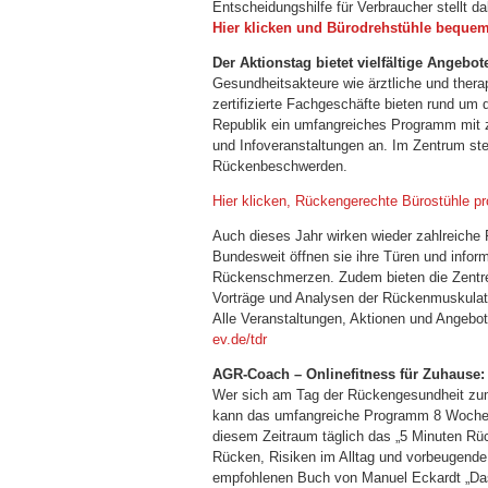
Entscheidungshilfe für Verbraucher stellt d
Hier klicken und Bürodrehstühle bequem
Der Aktionstag bietet vielfältige Angebo
Gesundheitsakteure wie ärztliche und the
zertifizierte Fachgeschäfte bieten rund um
Republik ein umfangreiches Programm mit 
und Infoveranstaltungen an. Im Zentrum ste
Rückenbeschwerden.
Hier klicken, Rückengerechte Bürostühle pr
Auch dieses Jahr wirken wieder zahlreich
Bundesweit öffnen sie ihre Türen und inf
Rückenschmerzen. Zudem bieten die Zentre
Vorträge und Analysen der Rückenmuskulat
Alle Veranstaltungen, Aktionen und Angebo
ev.de/tdr
AGR-Coach – Onlinefitness für Zuhause:
Wer sich am Tag der Rückengesundheit zu
kann das umfangreiche Programm 8 Wochen (
diesem Zeitraum täglich das „5 Minuten Rüc
Rücken, Risiken im Alltag und vorbeugen
empfohlenen Buch von Manuel Eckardt „Das