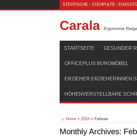
STEHTISCHE - STEHPULTE - FUSSSTÜT
Carala
Ergonomie Ratg
STARTSEITE
GESUNDER 
OFFICEPLUS BÜROMÖBEL
ERZIEHER ERZIEHERINNEN 
HÖHENVERSTELLBARE SCHR
Home
>
2016
>
Februar
Monthly Archives:
Feb