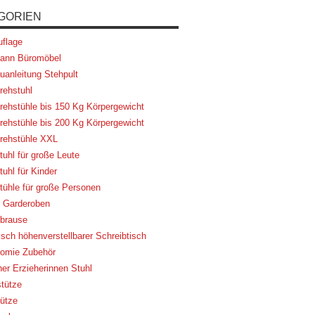
GORIEN
flage
ann Büromöbel
uanleitung Stehpult
rehstuhl
rehstühle bis 150 Kg Körpergewicht
rehstühle bis 200 Kg Körpergewicht
rehstühle XXL
tuhl für große Leute
uhl für Kinder
tühle für große Personen
 Garderoben
brause
risch höhenverstellbarer Schreibtisch
omie Zubehör
her Erzieherinnen Stuhl
tütze
ütze