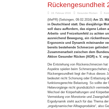
Rückengesundheit 
19. Februar 2016
Gesunder Rücken
Komm
(lifePR) (Selsingen,
09.02.2016
)
Am 15. Mä
in Deutschland statt. Das diesjährige M
soll dazu auffordern, das eigene Leben a
Arbeits- und Freizeitumfeld zu achten 
ausreichend Bewegung, ein rückenfreundl
Ergonomie und Dynamik miteinander ve
bereits bestehende Schmerzen gelindert
Zusammenarbeit zwischen dem Bundesve
Aktion Gesunder Rücken (AGR) e. V. orga
Die Entstehung von Rückenschmerzen hat v
Aspekte spielen beim Schmerzgeschehen gru
Rückengesundheit liegt der Fokus dieses 
bedeutet nicht Schonung oder Entlastung d
funktionsgerechte Belastung. So sollte der
Hebevorgänge nicht grundsätzlich vermiede
Wechsel der Körperhaltungen und Körperbe
Vermeidung von Monotonie und Zwangshaltun
Ergodynamik steht auch für das Thema der V
„ergodynamischer Alltagsprodukte“, also Ge