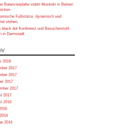
ie Balancierplatte stärkt Muskeln in Beinen
ücken
omische Fußstütze, dynamisch und
tet stehen.
 black dot Konferenz und Besucherstuhl
n in Darmstadt
IV
r 2018
mber 2017
mber 2017
er 2017
mber 2017
t 2017
t 2016
 2016
2016
ar 2016