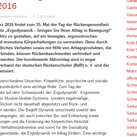
Garde
2016
Gasfe
Gesu
für
entare deaktiviert
2,983 Views
Aktion
höhen
Gesunder
rz 2016 findet zum 15. Mal der Tag der Rückengesundheit
Rücken
höhen
–
otto „Ergodynamik – bringen Sie Ihren Alltag in Bewegung!“
Tag
Home 
ktiv zu gestalten, auf ein bewegtes, ergonomisches
der
Rückengesundheit
und monotone Körperhaltungen zu vermeiden. Denn durch
Köhl 
2016
iches Verhalten sowie mit Hilfe von Alltagsprodukten, die
Köhl 
rbinden, können Rückenbeschwerden verhindert und
Konfe
 werden. Der bundesweite Aktionstag wird in enger
Konfe
rband der deutschen Rückenschulen (BdR) e. V. und der
nisiert.
Motor
offic
erschiedene Ursachen. Körperliche, psychische und soziale
Schre
ndsätzlich eine wichtige Rolle. Zum Tag der
Schre
Jahr auf dem Schwerpunkt der „Ergodynamik“. Ergonomie
es Muskel-Skelett-Systems, sondern regelmäßige,
Schre
 Rücken nicht dauerhaft abgestützt und Bück- und
Sedus
n werden. Der Begriff Dynamik umschreibt sowohl den
Sedus
wegungen, als auch zwischen Be- und Entlastung sowie
Sedus
gen und die Förderung der körperlichen Aktivität.
erhältnisprävention und somit für die Gestaltung
Sedus
genstände, die Ergodynamik im Alltag fördern. Eine wichtige
Sedus