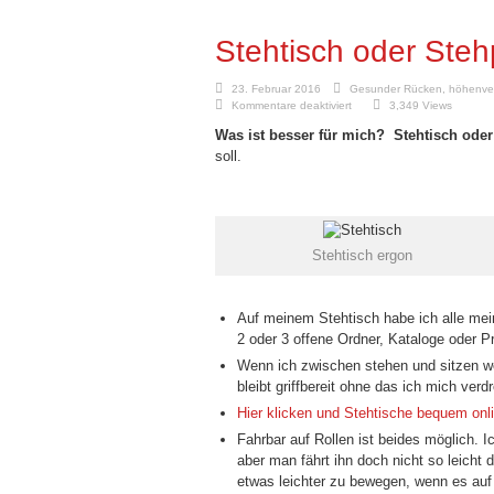
Stehtisch oder Steh
23. Februar 2016
Gesunder Rücken
,
höhenver
für
Kommentare deaktiviert
3,349 Views
Stehtisch
oder
Was ist besser für mich? Stehtisch od
Stehpult?
soll.
Stehtisch ergon
Auf meinem Stehtisch habe ich alle mei
2 oder 3 offene Ordner, Kataloge oder Pr
Wenn ich zwischen stehen und sitzen we
bleibt griffbereit ohne das ich mich ver
Hier klicken und Stehtische bequem onli
Fahrbar auf Rollen ist beides möglich. 
aber man fährt ihn doch nicht so leicht
etwas leichter zu bewegen, wenn es auf 