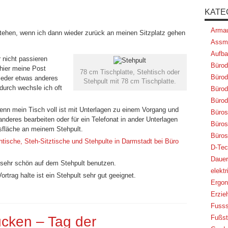
KATE
Armau
 stehen, wenn ich dann wieder zurück an meinen Sitzplatz gehen
Assm
Aufba
r nicht passieren
Bürod
 hier meine Post
78 cm Tischplatte, Stehtisch oder
Bürod
ieder etwas anderes
Stehpult mit 78 cm Tischplatte.
durch wechsle ich oft
Bürod
Bürod
nn mein Tisch voll ist mit Unterlagen zu einem Vorgang und
Büros
deres bearbeiten oder für ein Telefonat in ander Unterlagen
Bürost
sfläche an meinem Stehpult.
Büros
htische, Steh-Sitztische und Stehpulte in Darmstadt bei Büro
D-Tec
Dauer
sehr schön auf dem Stehpult benutzen.
elekt
rtrag halte ist ein Stehpult sehr gut geeignet.
Ergon
Erzie
Fusss
cken – Tag der
Fußst