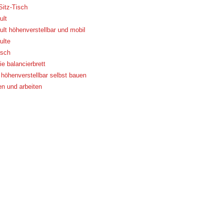
Sitz-Tisch
ult
ult höhenverstellbar und mobil
ulte
isch
e balancierbrett
 höhenverstellbar selbst bauen
n und arbeiten