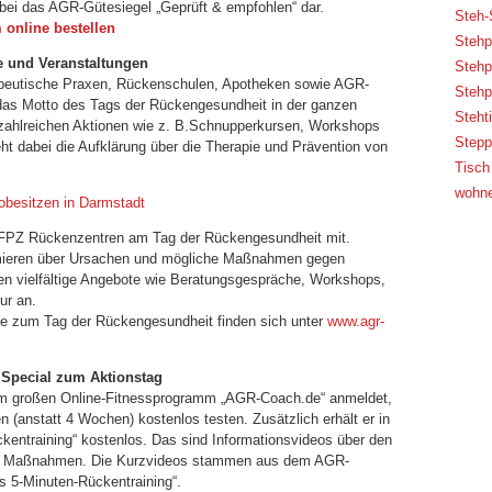
abei das AGR-Gütesiegel „Geprüft & empfohlen“ dar.
Steh-
 online bestellen
Stehp
te und Veranstaltungen
Stehp
rapeutische Praxen, Rückenschulen, Apotheken sowie AGR-
Stehp
 das Motto des Tags der Rückengesundheit in der ganzen
Steht
zahlreichen Aktionen wie z. B.Schnupperkursen, Workshops
Steppi
ht dabei die Aufklärung über die Therapie und Prävention von
Tisch
wohne
obesitzen in Darmstadt
e FPZ Rückenzentren am Tag der Rückengesundheit mit.
ormieren über Ursachen und mögliche Maßnahmen gegen
n vielfältige Angebote wie Beratungsgespräche, Workshops,
ur an.
te zum Tag der Rückengesundheit finden sich unter
www.agr-
 Special zum Aktionstag
m großen Online-Fitnessprogramm „AGR-Coach.de“ anmeldet,
anstatt 4 Wochen) kostenlos testen. Zusätzlich erhält er in
kentraining“ kostenlos. Das sind Informationsvideos über den
de Maßnahmen. Die Kurzvideos stammen aus dem AGR-
 5-Minuten-Rückentraining“.