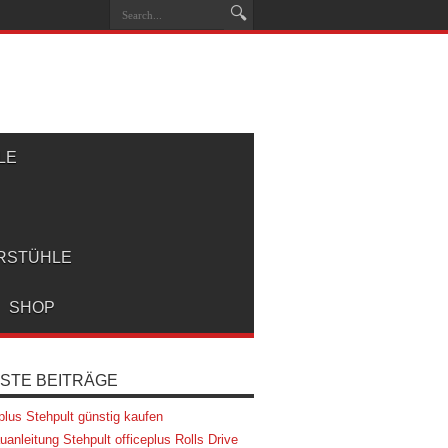
LE
RSTÜHLE
SHOP
STE BEITRÄGE
eplus Stehpult günstig kaufen
uanleitung Stehpult officeplus Rolls Drive