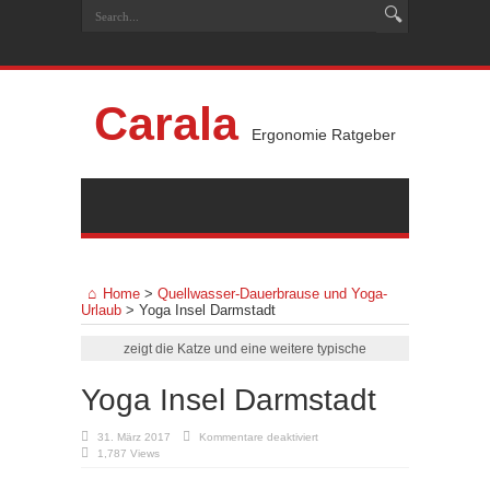
Carala
Ergonomie Ratgeber
Home
>
Quellwasser-Dauerbrause und Yoga-
Urlaub
>
Yoga Insel Darmstadt
zeigt die Katze und eine weitere typische
Yoga Insel Darmstadt
für
31. März 2017
Kommentare deaktiviert
Yoga
1,787 Views
Insel
Darmstadt