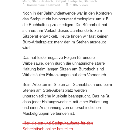
Motor
,
Steh-Sitz-Tisch
,
Stehpult
,
Stehpulte
,
Stehtisch
für
Kommentare deaktiviert
2,887 Views
Lesen
und
Noch in der Jahrhundertwende war in den Kontoren
schreiben
am
das Stehpult ein bevorzugter Arbeitsplatz um z.B.
Stehpult
die Buchhaltung zu erledigen. Die Büroarbeit hat
hat
eine
sich erst im Verlauf dieses Jahrhunderts zum
lange
Tradition
Sitzberuf entwickelt. Heute finden wir fast keinen
Büro-Arbeitsplatz mehr der im Stehen ausgeübt
wird.
Das hat leider negative Folgen für unsere
Wirbelsäule, denn durch die unnatürliche starre
Haltung beim langen Sitzen am Bürotisch sind
Wirbelsäulen-Erkrankungen auf dem Vormarsch.
Beim Arbeiten im Sitzen am Schreibtisch und beim
Stehen am Steh-Arbeitsplatz werden
unterschiedliche Muskeln beansprucht. Das heißt,
dass jeder Haltungswechsel mit einer Entlastung
und einer Anspannung von unterschiedlichen
Muskelgruppen verbunden ist.
Hier klicken und Stehpultaufsatz für den
Schreibtisch online bestellen