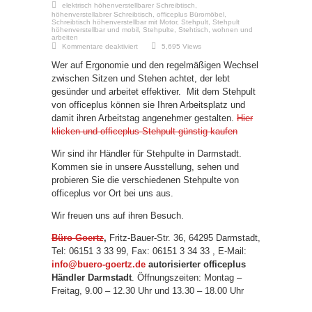
elektrisch höhenverstellbarer Schreibtisch
,
höhenverstellabrer Schreibtisch
,
officeplus Büromöbel
,
Schreibtisch höhenverstellbar mit Motor
,
Stehpult
,
Stehpult
höhenverstellbar und mobil
,
Stehpulte
,
Stehtisch
,
wohnen und
arbeiten
für
Kommentare deaktiviert
5,695 Views
officeplus
Stehpult
Wer auf Ergonomie und den regelmäßigen Wechsel
günstig
kaufen
zwischen Sitzen und Stehen achtet, der lebt
gesünder und arbeitet effektiver. Mit dem Stehpult
von officeplus können sie Ihren Arbeitsplatz und
damit ihren Arbeitstag angenehmer gestalten.
Hier
klicken und officeplus Stehpult günstig kaufen
Wir sind ihr Händler für Stehpulte in Darmstadt.
Kommen sie in unsere Ausstellung, sehen und
probieren Sie die verschiedenen Stehpulte von
officeplus vor Ort bei uns aus.
Wir freuen uns auf ihren Besuch.
Büro Goertz
,
Fritz-Bauer-Str. 36, 64295 Darmstadt,
Tel: 06151 3 33 99, Fax: 06151 3 34 33 , E-Mail:
info@buero-goertz.de
autorisierter officeplus
Händler Darmstadt
. Öffnungszeiten: Montag –
Freitag, 9.00 – 12.30 Uhr und 13.30 – 18.00 Uhr