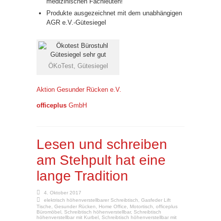
medizinischen Fachleuten!
Produkte ausgezeichnet mit dem unabhängigen
AGR e.V.-Gütesiegel
ÖKoTest, Gütesiegel
Aktion Gesunder Rücken e.V.
officeplus
GmbH
Lesen und schreiben
am Stehpult hat eine
lange Tradition
4. Oktober 2017
elektrisch höhenverstellbarer Schreibtisch
,
Gasfeder Lift
Tische
,
Gesunder Rücken
,
Home Office
,
Motortisch
,
officeplus
Büromöbel
,
Schreibtisch höhenverstellbar
,
Schreibtisch
höhenverstellbar mit Kurbel
,
Schreibtisch höhenverstellbar mit