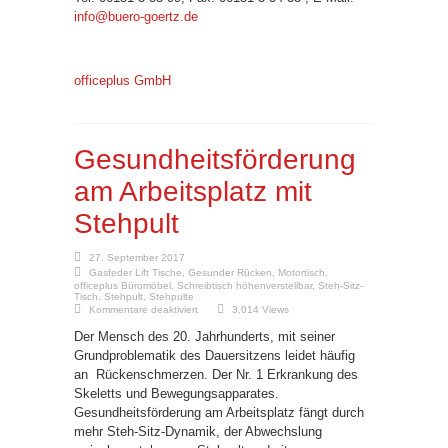
info@buero-goertz.de
officeplus GmbH
Gesundheitsförderung
am Arbeitsplatz mit
Stehpult
27. September 2017
Gasfeder Lift Tische
,
Gesunder Rücken
,
Motortisch
,
officeplus Büromöbel
,
Schreibtisch höhenverstellbar
,
Steh-Sitz-
Tisch
,
Stehpult
,
Stehpulte
für
Kommentare deaktiviert
3,014 Views
Gesundheitsförderung
am
Der Mensch des 20. Jahrhunderts, mit seiner
Arbeitsplatz
mit
Grundproblematik des Dauersitzens leidet häufig
Stehpult
an Rückenschmerzen. Der Nr. 1 Erkrankung des
Skeletts und Bewegungsapparates.
Gesundheitsförderung am Arbeitsplatz fängt durch
mehr Steh-Sitz-Dynamik, der Abwechslung