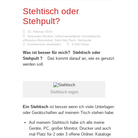
Stehtisch oder
Stehpult?
23. Februar 2016
Gesunder Rücken
,
höhenverstellbare Schreibtische
,
officeplus Büromöbel
,
Steh-Sitz-Tisch
,
Stehpulte
für
Kommentare deaktiviert
3,349 Views
Stehtisch
oder
Was ist besser für mich? Stehtisch oder
Stehpult?
Stehpult ?
Das kommt darauf an, wie es genutzt
werden soll.
Stehtisch ergon
Ein Stehtisch
ist besser wenn ich viele Unterlagen
oder Gerätschaften auf meinem Tisch stehen habe.
Auf meinem Stehtisch habe ich alle meine
Geräte, PC, großer Monitor, Drucker und auch
mal Platz für 2 oder 3 offene Ordner, Kataloge