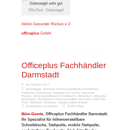
ÖKoTest, Gütesiegel
Aktion Gesunder Rücken e.V.
officeplus
GmbH
Officeplus Fachhändler
Darmstadt
18. Oktober 2017
Armauflage
,
elektrisch höhenverstellbarer Schreibtisch
,
Fußstütze
,
Fussstütze
,
Gasfeder Lift Tische
,
Gesunder
Rücken
,
höhenverstellbare Schreibtische
,
Motortisch
,
officeplus
Büromöbel
,
Schreibtisch höhenverstellbar mit Kurbel
,
Steh-Sitz-
Tisch
,
Stehpult
,
Stehpulte
,
Steppie balancierbrett
für
Kommentare deaktiviert
4,078 Views
Officeplus
Fachhändler
Büro Goertz
, Officeplus Fachhändler Darmstadt.
Darmstadt
Ihr Spezialist für höhenverstellbare
Schreibtische, Stehpulte, mobile Stehpulte,