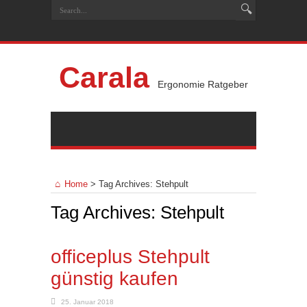
Carala
Ergonomie Ratgeber
Home
>
Tag Archives: Stehpult
Tag Archives:
Stehpult
officeplus Stehpult
günstig kaufen
25. Januar 2018