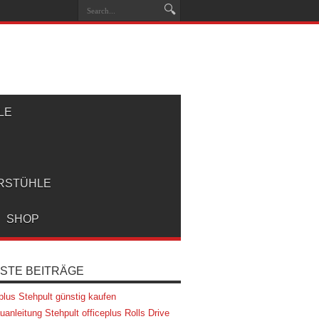
LE
RSTÜHLE
SHOP
STE BEITRÄGE
eplus Stehpult günstig kaufen
uanleitung Stehpult officeplus Rolls Drive