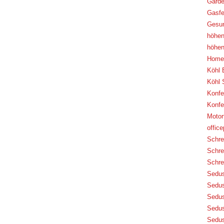
Garde
Gasfe
Gesu
höhen
höhen
Home 
Köhl 
Köhl 
Konfe
Konfe
Motor
offic
Schre
Schre
Schre
Sedus
Sedus
Sedus
Sedus
Sedus