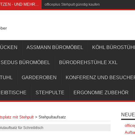
ZEN - UND MEHR...
officeplus Stehpult günstig kaufen
eber
RÜCKEN
ASSMANN BÜROMÖBEL
KÖHL BÜROSTÜH
SEDUS BÜROMÖBEL
BÜRODREHSTÜHLE XXL
STUHL
GARDEROBEN
KONFERENZ UND BESUCHE
EIBTISCHE
STEHPULTE
ERGONOMIE ZUBEHÖR
NEUE
splatz mit Stehpult
>
Stehpultaufsatz
offic
lutauftsatz für Schreibtisch
Aufba