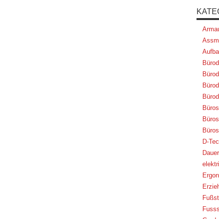
KATE
Armau
Assm
Aufba
Bürod
Bürod
Bürod
Bürod
Büros
Bürost
Büros
D-Tec
Dauer
elekt
Ergon
Erzie
Fußst
Fusss