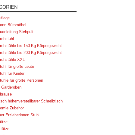
GORIEN
flage
ann Büromöbel
uanleitung Stehpult
rehstuhl
rehstühle bis 150 Kg Körpergewicht
rehstühle bis 200 Kg Körpergewicht
rehstühle XXL
tuhl für große Leute
uhl für Kinder
tühle für große Personen
 Garderoben
brause
risch höhenverstellbarer Schreibtisch
omie Zubehör
her Erzieherinnen Stuhl
ütze
tütze