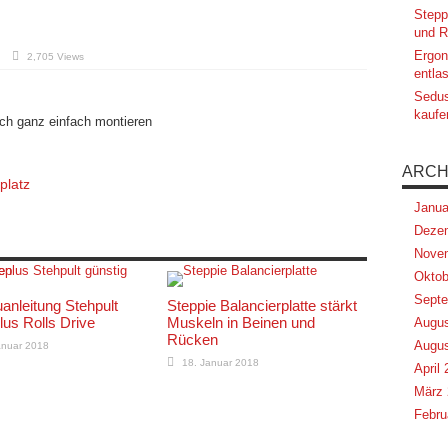
Stepp
und R
Ergon
r
2,705 Views
tehpultaufsatz
entlas
Sedus
kaufe
ich ganz einfach montieren
ARCH
platz
Janua
Deze
Nove
Oktob
Septe
anleitung Stehpult
Steppie Balancierplatte stärkt
plus Rolls Drive
Muskeln in Beinen und
Augus
Rücken
Augus
anuar 2018
18. Januar 2018
April
März 
Febru