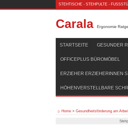
STEHTISCHE - STEHPULTE - FUSSSTÜT
Carala
Ergonomie Ratg
STARTSEITE
GESUNDER 
OFFICEPLUS BÜROMÖBEL
ERZIEHER ERZIEHERINNEN 
HÖHENVERSTELLBARE SCHR
Home
>
Gesundheitsförderung am Arbeit
Stehp