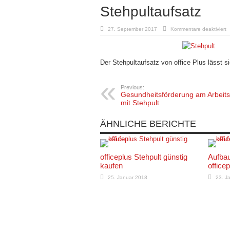
Stehpultaufsatz
fü
27. September 2017
Kommentare deaktiviert
S
Der Stehpultaufsatz von office Plus lässt s
Previous:
Gesundheitsförderung am Arbeits
mit Stehpult
ÄHNLICHE BERICHTE
officeplus Stehpult günstig
Aufbau
kaufen
office
25. Januar 2018
23. J