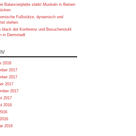
ie Balancierplatte stärkt Muskeln in Beinen
ücken
omische Fußstütze, dynamisch und
tet stehen.
 black dot Konferenz und Besucherstuhl
n in Darmstadt
IV
r 2018
mber 2017
mber 2017
er 2017
mber 2017
t 2017
t 2016
 2016
2016
ar 2016