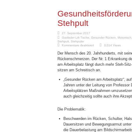
Gesundheitsförderun
Stehpult
27. September 2017
Gasfeder Lift Tische
,
Gesunder Rücken
,
Motortisch
Stehpult
,
Stehpulte
für
Kommentare deaktiviert
3,014 Views
Gesundheitsförderung
am
Der Mensch des 20. Jahrhunderts, mit sein
Arbeitsplatz
mit
Rückenschmerzen. Der Nr. 1 Erkrankung de
Stehpult
am Arbeitsplatz fängt durch mehr Steh-Sit
sitzen am Schreitisch an.
„Gesunder Rücken am Arbeitsplatz“, auf 
Jahren unter der Leitung von Professor 
Arbeitsplätzen Maßnahmen umzusetzen, 
auch gleichzeitig sollte auch ihre Akzep
Die Problematik:
Beschwerden im Rücken, Schulter, Hals
Dauersitzen und Bewegungsarmut unter 
die Dauerbelastung am Bildschirmarbei