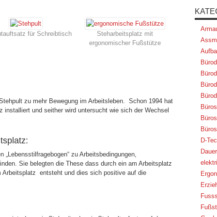
KATE
Armau
tauftsatz für Schreibtisch
Steharbeitsplatz mit
Assm
ergonomischer Fußstütze
Aufba
Bürod
Bürod
Bürod
Bürod
 Stehpult zu mehr Bewegung im Arbeitsleben. Schon 1994 hat
Büros
z installiert und seither wird untersucht wie sich der Wechsel
Bürost
Büros
splatz:
D-Tec
Dauer
n „Lebensstilfragebogen“ zu Arbeitsbedingungen,
elekt
inden. Sie belegten die These dass durch ein am Arbeitsplatz
Arbeitsplatz entsteht und dies sich positive auf die
Ergon
Erzie
Fusss
Fußst