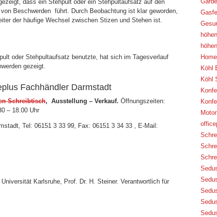
Garde
ezeigt, dass ein Stehpult oder ein Stehpultaufsatz auf den
 von Beschwerden führt. Durch Beobachtung ist klar geworden,
Gasfe
beiter der häufige Wechsel zwischen Stizen und Stehen ist.
Gesu
höhen
höhen
ult oder Stehpultaufsatz benutzte, hat sich im Tagesverlauf
Home 
hwerden gezeigt.
Köhl 
Köhl 
iceplus Fachhändler Darmstadt
Konfe
en Schreibtisch
, Ausstellung – Verkauf.
Öffnungszeiten:
Konfe
30 – 18.00 Uhr
Motor
offic
mstadt, Tel: 06151 3 33 99, Fax: 06151 3 34 33 , E-Mail:
Schre
Schre
Schre
Sedus
Sedus
niversität Karlsruhe, Prof. Dr. H. Steiner. Verantwortlich für
Sedus
Sedus
Sedus