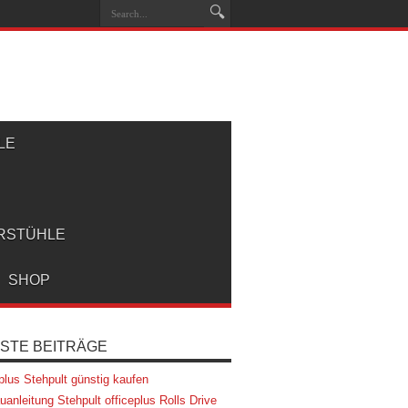
LE
RSTÜHLE
SHOP
STE BEITRÄGE
eplus Stehpult günstig kaufen
uanleitung Stehpult officeplus Rolls Drive