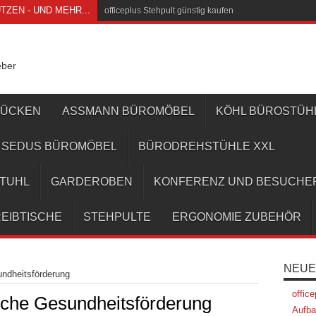
ZEN - UND MEHR...
officeplus Stehpult günstig kaufen
eber
RÜCKEN
ASSMANN BÜROMÖBEL
KÖHL BÜROSTÜH
SEDUS BÜROMÖBEL
BÜRODREHSTÜHLE XXL
STUHL
GARDEROBEN
KONFERENZ UND BESUCHE
EIBTISCHE
STEHPULTE
ERGONOMIE ZUBEHÖR
NEUE
undheitsförderung
offic
liche Gesundheitsförderung
Aufba