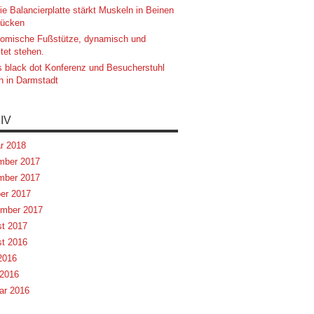
ie Balancierplatte stärkt Muskeln in Beinen
ücken
omische Fußstütze, dynamisch und
tet stehen.
 black dot Konferenz und Besucherstuhl
n in Darmstadt
IV
r 2018
mber 2017
mber 2017
er 2017
mber 2017
t 2017
t 2016
 2016
2016
ar 2016