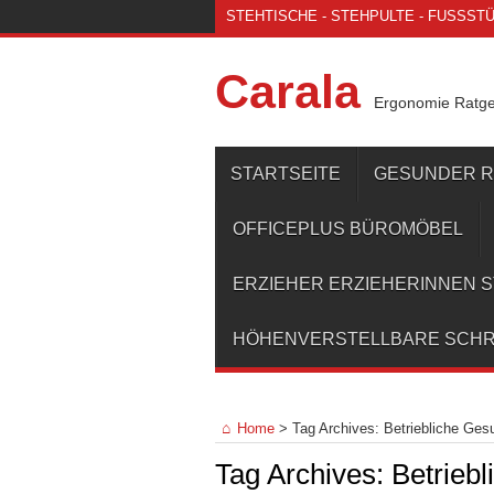
STEHTISCHE - STEHPULTE - FUSSSTÜT
Carala
Ergonomie Ratg
STARTSEITE
GESUNDER 
OFFICEPLUS BÜROMÖBEL
ERZIEHER ERZIEHERINNEN 
HÖHENVERSTELLBARE SCHR
Home
>
Tag Archives: Betriebliche Ges
Tag Archives:
Betrieb