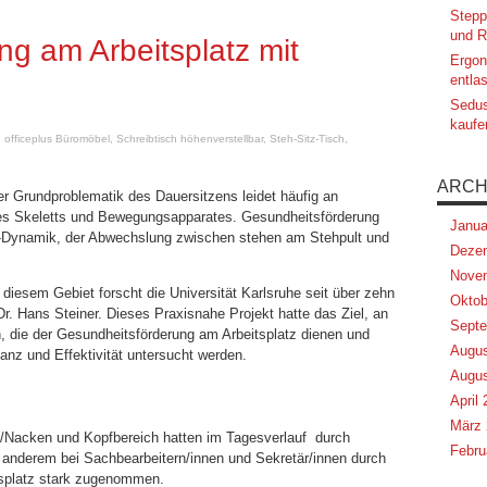
Stepp
und R
g am Arbeitsplatz mit
Ergon
entlas
Sedus
kaufe
,
officeplus Büromöbel
,
Schreibtisch höhenverstellbar
,
Steh-Sitz-Tisch
,
ARCH
er Grundproblematik des Dauersitzens leidet häufig an
s Skeletts und Bewegungsapparates. Gesundheitsförderung
Janua
z-Dynamik, der Abwechslung zwischen stehen am Stehpult und
Deze
Nove
diesem Gebiet forscht die Universität Karlsruhe seit über zehn
Oktob
Dr. Hans Steiner. Dieses Praxisnahe Projekt hatte das Ziel, an
Septe
die der Gesundheitsförderung am Arbeitsplatz dienen und
Augus
tanz und Effektivität untersucht werden.
Augus
April
März 
/Nacken und Kopfbereich hatten im Tagesverlauf durch
Febru
anderem bei Sachbearbeitern/innen und Sekretär/innen durch
tsplatz stark zugenommen.