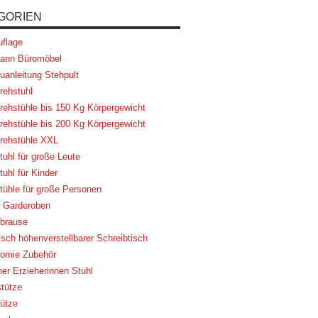
GORIEN
flage
ann Büromöbel
uanleitung Stehpult
rehstuhl
rehstühle bis 150 Kg Körpergewicht
rehstühle bis 200 Kg Körpergewicht
rehstühle XXL
tuhl für große Leute
uhl für Kinder
tühle für große Personen
 Garderoben
brause
risch höhenverstellbarer Schreibtisch
omie Zubehör
her Erzieherinnen Stuhl
tütze
ütze