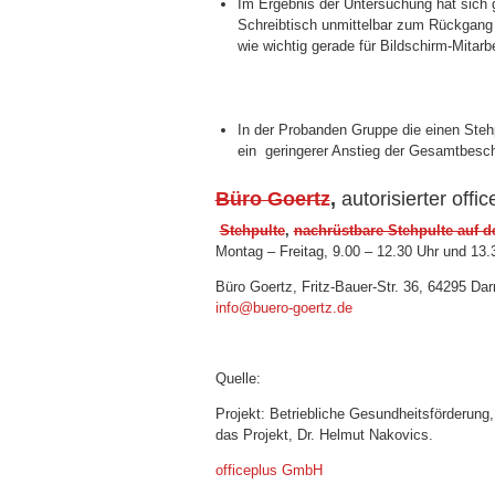
Im Ergebnis der Untersuchung hat sich g
Schreibtisch unmittelbar zum Rückgang
wie wichtig gerade für Bildschirm-Mitar
In der Probanden Gruppe die einen Stehp
ein geringerer Anstieg der Gesamtbesc
Büro Goertz
,
autorisierter off
Stehpulte
,
nachrüstbare Stehpulte auf d
Montag – Freitag, 9.00 – 12.30 Uhr und 13.
Büro Goertz, Fritz-Bauer-Str. 36, 64295 Dar
info@buero-goertz.de
Quelle:
Projekt: Betriebliche Gesundheitsförderung, U
das Projekt, Dr. Helmut Nakovics.
officeplus GmbH