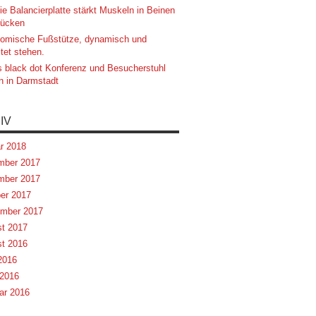
ie Balancierplatte stärkt Muskeln in Beinen
ücken
omische Fußstütze, dynamisch und
tet stehen.
 black dot Konferenz und Besucherstuhl
n in Darmstadt
IV
r 2018
mber 2017
mber 2017
er 2017
mber 2017
t 2017
t 2016
 2016
2016
ar 2016