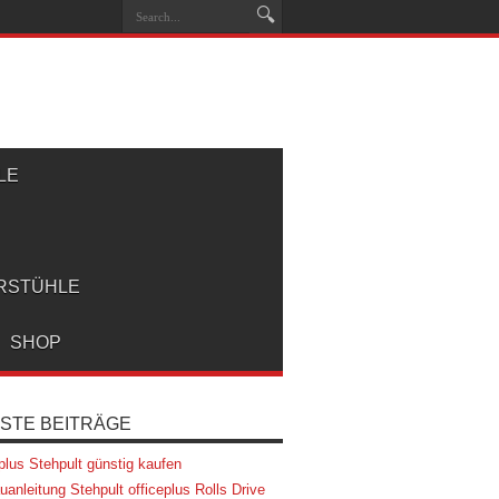
LE
RSTÜHLE
SHOP
STE BEITRÄGE
eplus Stehpult günstig kaufen
uanleitung Stehpult officeplus Rolls Drive