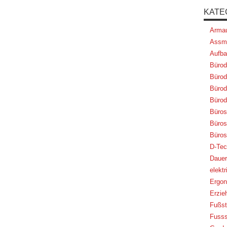
KATE
Armau
Assm
Aufba
Bürod
Bürod
Bürod
Bürod
Büros
Bürost
Büros
D-Tec
Dauer
elekt
Ergon
Erzie
Fußst
Fusss