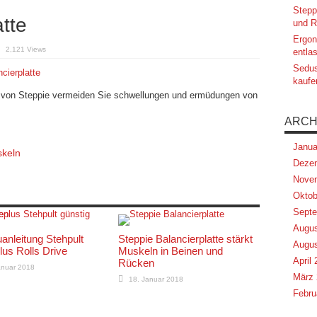
Stepp
tte
und R
Ergon
2,121 Views
entlas
ie-
ierplatte
Sedus
kaufe
 von Steppie vermeiden Sie schwellungen und ermüdungen von
ARCH
Janua
skeln
Deze
Nove
Oktob
Septe
Augus
anleitung Stehpult
Steppie Balancierplatte stärkt
Augus
plus Rolls Drive
Muskeln in Beinen und
April
Rücken
anuar 2018
März 
18. Januar 2018
Febru