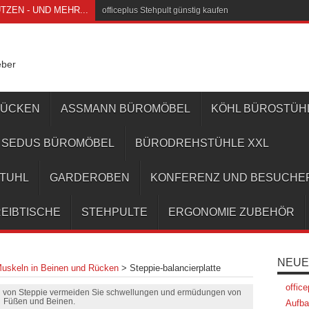
ZEN - UND MEHR...
officeplus Stehpult günstig kaufen
eber
RÜCKEN
ASSMANN BÜROMÖBEL
KÖHL BÜROSTÜH
SEDUS BÜROMÖBEL
BÜRODREHSTÜHLE XXL
STUHL
GARDEROBEN
KONFERENZ UND BESUCHE
EIBTISCHE
STEHPULTE
ERGONOMIE ZUBEHÖR
NEUE
 Muskeln in Beinen und Rücken
>
Steppie-balancierplatte
offic
n von Steppie vermeiden Sie schwellungen und ermüdungen von
Füßen und Beinen.
Aufba