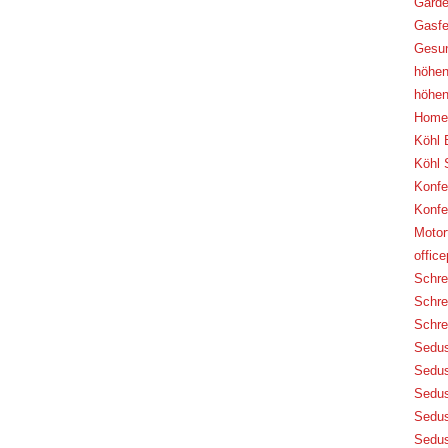
Garde
Gasfe
Gesu
höhen
höhen
Home 
Köhl 
Köhl 
Konfe
Konfe
Motor
offic
Schre
Schre
Schre
Sedus
Sedus
Sedus
Sedus
Sedus