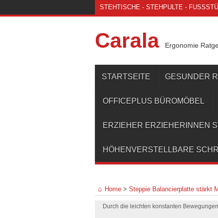
STEHTISCHE - STEHPULTE - FUSSSTÜT
Carala
Ergonomie Ratg
STARTSEITE
GESUNDER 
OFFICEPLUS BÜROMÖBEL
ERZIEHER ERZIEHERINNEN 
HÖHENVERSTELLBARE SCHR
Home
>
Steppie Balancierplatte stärkt
Durch die leichten konstanten Bewegunge