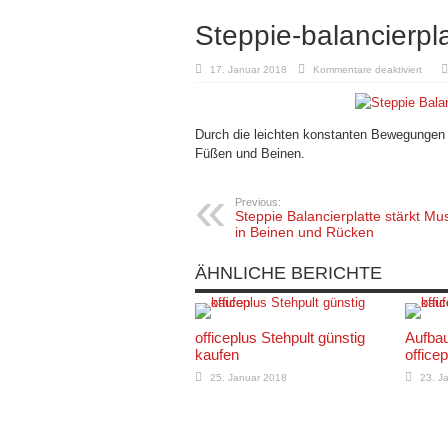
Steppie-balancierpla
für
17. Januar 2018
Kommentare deaktiviert
Stepp
balanc
Durch die leichten konstanten Bewegungen
Füßen und Beinen.
Previous:
Steppie Balancierplatte stärkt Mu
in Beinen und Rücken
ÄHNLICHE BERICHTE
officeplus Stehpult günstig
Aufbau
kaufen
office
25. Januar 2018
23. J