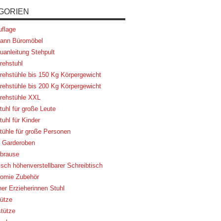
GORIEN
flage
ann Büromöbel
uanleitung Stehpult
rehstuhl
rehstühle bis 150 Kg Körpergewicht
rehstühle bis 200 Kg Körpergewicht
rehstühle XXL
tuhl für große Leute
uhl für Kinder
tühle für große Personen
 Garderoben
brause
risch höhenverstellbarer Schreibtisch
omie Zubehör
her Erzieherinnen Stuhl
ütze
tütze