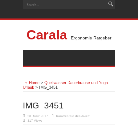
Carala
Ergonomie Ratgeber
Home
>
Quellwasser-Dauerbrause und Yoga-
Urlaub
>
IMG_3451
IMG_3451
für
28. März 2017
Kommentare deaktiviert
IMG_3451
317 Views