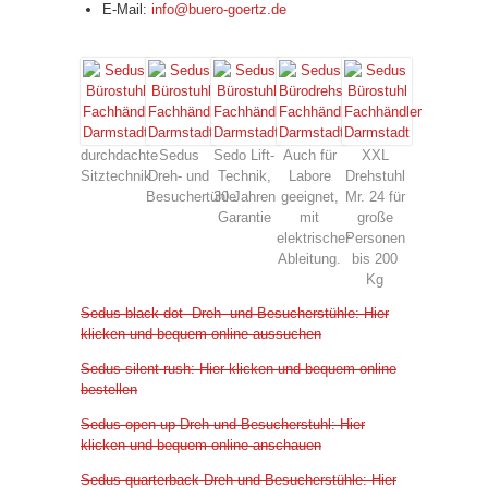
E-Mail:
info@buero-goertz.de
durchdachte
Sedus
Sedo Lift-
Auch für
XXL
Sitztechnik
Dreh- und
Technik,
Labore
Drehstuhl
Besuchertühle
30 Jahren
geeignet,
Mr. 24 für
Garantie
mit
große
elektrischer
Personen
Ableitung.
bis 200
Kg
Sedus black dot
Dreh- und Besucherstühle: Hier
klicken und bequem online aussuchen
Sedus silent rush: Hier klicken und bequem online
bestellen
Sedus open up Dreh und Besucherstuhl: Hier
klicken und bequem online anschauen
Sedus quarterback Dreh und Besucherstühle: Hier