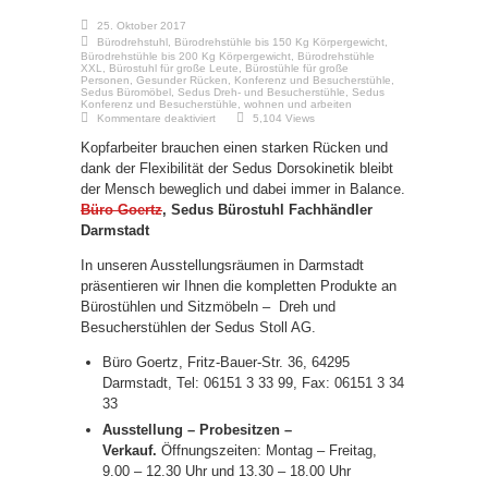
25. Oktober 2017
Bürodrehstuhl
,
Bürodrehstühle bis 150 Kg Körpergewicht
,
Bürodrehstühle bis 200 Kg Körpergewicht
,
Bürodrehstühle
XXL
,
Bürostuhl für große Leute
,
Bürostühle für große
Personen
,
Gesunder Rücken
,
Konferenz und Besucherstühle
,
Sedus Büromöbel
,
Sedus Dreh- und Besucherstühle
,
Sedus
Konferenz und Besucherstühle
,
wohnen und arbeiten
für
Kommentare deaktiviert
5,104 Views
Sedus
Bürostuhl
Kopfarbeiter brauchen einen starken Rücken und
Fachhändler
Darmstadt
dank der Flexibilität der Sedus Dorsokinetik bleibt
der Mensch beweglich und dabei immer in Balance.
Büro Goertz
, Sedus Bürostuhl Fachhändler
Darmstadt
In unseren Ausstellungsräumen in Darmstadt
präsentieren wir Ihnen die kompletten Produkte an
Bürostühlen und Sitzmöbeln – Dreh und
Besucherstühlen der Sedus Stoll AG.
Büro Goertz, Fritz-Bauer-Str. 36, 64295
Darmstadt, Tel: 06151 3 33 99, Fax: 06151 3 34
33
Ausstellung – Probesitzen –
Verkauf.
Öffnungszeiten: Montag – Freitag,
9.00 – 12.30 Uhr und 13.30 – 18.00 Uhr