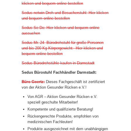
klicken und bequem online bestellen
Sedus netwin Dreh und Besucherstuhl: Hier klicken
und bequem online bestellen
Sedus Se-Do: Hier klicken und bequem online
aussuchen
Sedus Mr. 24 Bürodrehstuhl für große Personen
und bis 200 Kg Körpergewicht: Hier klicken und
bequem online bestellen
Sedus Bürodrehstühle kaufen in Darmstadt
Sedus Bürostuhl Fachhändler Darmstadt:
Büro Goertz:
Dieses Fachgeschäft ist zertifiziert
von der Aktion Gesunder Rücken e.V.!
Von AGR – Aktion Gesunder Rücken e.V.
speziell geschulte Mitarbeiter!
Kompetente und qualifizierte Beratung!
Rückengerechte Produkte, empfohlen von
medizinischen Fachleuten!
Produkte ausgezeichnet mit dem unabhängigen