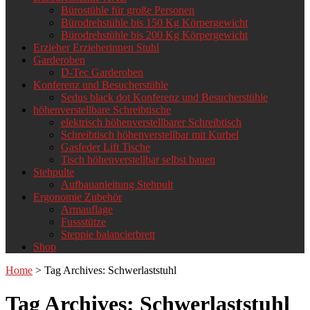
Bürostühle für große Personen
Bürodrehstühle bis 150 Kg Körpergewicht
Bürodrehstühle bis 200 Kg Körpergewicht
Erzieher Erzieherinnen Stuhl
Garderoben
D-Tec Garderoben
Konferenz und Besucherstühle
Sedus black dot Konferenz und Besucherstühle
höhenverstellbare Schreibtische
elektrisch höhenverstellbarer Schreibtisch
Schreibtisch höhenverstellbar mit Kurbel
Gasfeder Lift Tische
Tisch höhenverstellbar selbst bauen
Stehpulte
Aufbauanleitung Stehpult
Ergonomie Zubehör
Armauflage
Fussstütze
Steppie balancierbrett
Shop
Home
>
Tag Archives: Schwerlaststuhl
Tag Archives:
Schwerlaststuhl