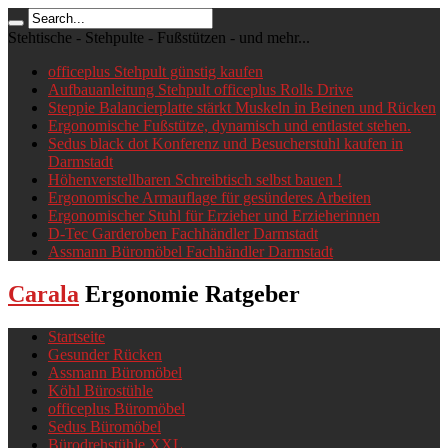
Stehtische - Stehpulte - Fußstützen - und mehr...
officeplus Stehpult günstig kaufen
Aufbauanleitung Stehpult officeplus Rolls Drive
Steppie Balancierplatte stärkt Muskeln in Beinen und Rücken
Ergonomische Fußstütze, dynamisch und entlastet stehen.
Sedus black dot Konferenz und Besucherstuhl kaufen in
Darmstadt
Höhenverstellbaren Schreibtisch selbst bauen !
Ergonomische Armauflage für gesünderes Arbeiten
Ergonomischer Stuhl für Erzieher und Erzieherinnen
D-Tec Garderoben Fachhändler Darmstadt
Assmann Büromöbel Fachhändler Darmstadt
Carala
Ergonomie Ratgeber
Startseite
Gesunder Rücken
Assmann Büromöbel
Köhl Bürostühle
officeplus Büromöbel
Sedus Büromöbel
Bürodrehstühle XXL