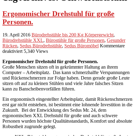
Ergonomischer Drehstuhl für große
Personen.
19. April 2016
Bürodrehstühle bis 200 Kg Körpergewicht
,
Bürodrehstühle XXL
,
Bürostühle für große Personen
,
Gesunder
Rücken
,
Sedus Bürodrehstühle
,
Sedus Büromöbel
Kommentare
für
deaktiviert
5,340 Views
Ergonomischer
Ergonomischer Drehstuhl für große Personen.
Drehstuhl
Große Menschen sitzen oft in gekrümmter Haltung an ihrem
für
Computer – Arbeitsplatz. Das kann schmerzhalfte Verspannungen
große
und Rückenschmerzen zur Folge haben. Denn gerade große Leute
Personen.
sitzen oft auf zu kleinen Stühlen und viele Jahre falsches Sitzen
kann zu Banscheibenvorfällen führen.
Ein ergonomisch eingestellter Arbeitsplatz, damit Rückenschmerzen
erst gar nicht entstehen, ist bestimmt eine lohnende Investition in die
Zukunft. Bei der Entwicklung des Sedus Mr. 24, dem
ergonomischen XXL Drehstuhl für große und auch schwere
Personen wurden höchste Qualitätsstandards, Komfort und absolute
Robustheit zugrunde gelegt.