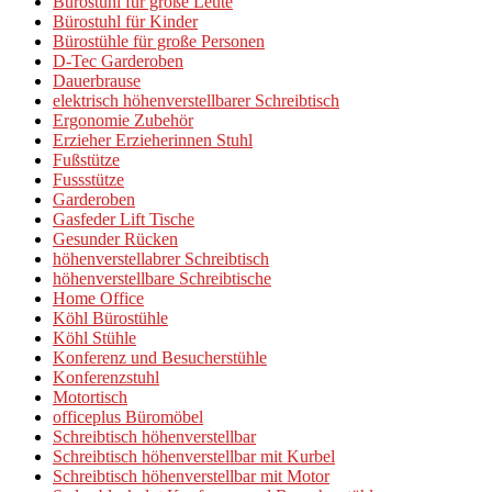
Bürostuhl für große Leute
Bürostuhl für Kinder
Bürostühle für große Personen
D-Tec Garderoben
Dauerbrause
elektrisch höhenverstellbarer Schreibtisch
Ergonomie Zubehör
Erzieher Erzieherinnen Stuhl
Fußstütze
Fussstütze
Garderoben
Gasfeder Lift Tische
Gesunder Rücken
höhenverstellabrer Schreibtisch
höhenverstellbare Schreibtische
Home Office
Köhl Bürostühle
Köhl Stühle
Konferenz und Besucherstühle
Konferenzstuhl
Motortisch
officeplus Büromöbel
Schreibtisch höhenverstellbar
Schreibtisch höhenverstellbar mit Kurbel
Schreibtisch höhenverstellbar mit Motor