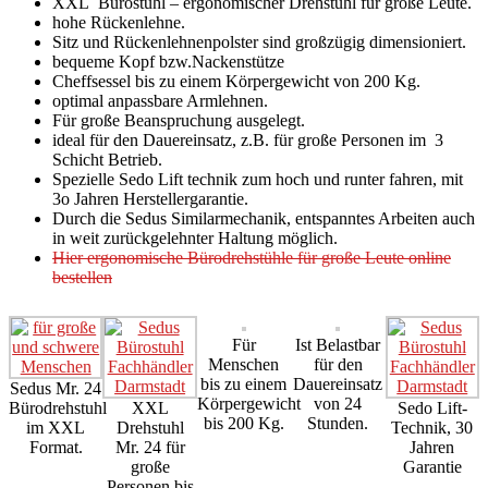
XXL Bürostuhl – ergonomischer Drehstuhl für große Leute.
hohe Rückenlehne.
Sitz und Rückenlehnenpolster sind großzügig dimensioniert.
bequeme Kopf bzw.Nackenstütze
Cheffsessel bis zu einem Körpergewicht von 200 Kg.
optimal anpassbare Armlehnen.
Für große Beanspruchung ausgelegt.
ideal für den Dauereinsatz, z.B. für große Personen im 3
Schicht Betrieb.
Spezielle Sedo Lift technik zum hoch und runter fahren, mit
3o Jahren Herstellergarantie.
Durch die Sedus Similarmechanik, entspanntes Arbeiten auch
in weit zurückgelehnter Haltung möglich.
Hier ergonomische Bürodrehstühle für große Leute online
bestellen
Für
Ist Belastbar
Menschen
für den
bis zu einem
Dauereinsatz
Sedus Mr. 24
Körpergewicht
von 24
Bürodrehstuhl
XXL
Sedo Lift-
bis 200 Kg.
Stunden.
im XXL
Drehstuhl
Technik, 30
Format.
Mr. 24 für
Jahren
große
Garantie
Personen bis