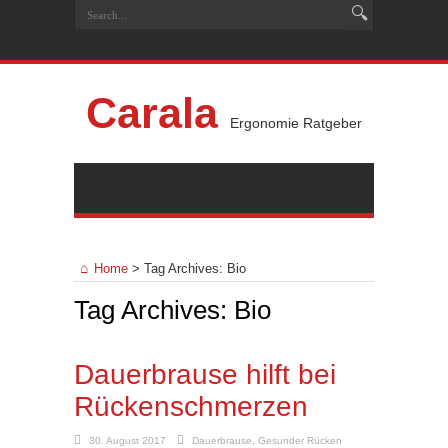
Carala
Ergonomie Ratgeber
Home
>
Tag Archives: Bio
Tag Archives:
Bio
Dauerbrause hilft bei
Rückenschmerzen
30. August 2017
Dauerbrause
,
Gesunder Rücken