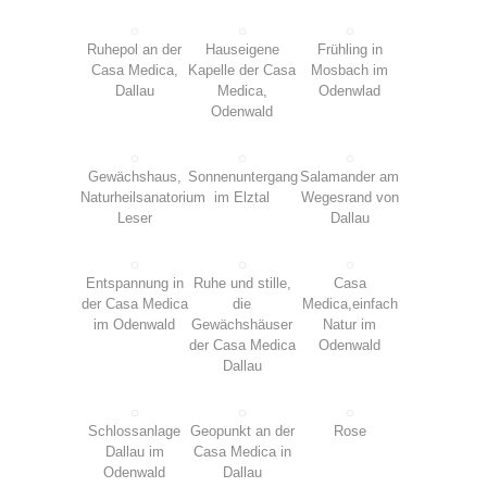
Ruhepol an der
Hauseigene
Frühling in
Casa Medica,
Kapelle der Casa
Mosbach im
Dallau
Medica,
Odenwlad
Odenwald
Gewächshaus,
Sonnenuntergang
Salamander am
Naturheilsanatorium
im Elztal
Wegesrand von
Leser
Dallau
Entspannung in
Ruhe und stille,
Casa
der Casa Medica
die
Medica,einfach
im Odenwald
Gewächshäuser
Natur im
der Casa Medica
Odenwald
Dallau
Schlossanlage
Geopunkt an der
Rose
Dallau im
Casa Medica in
Odenwald
Dallau