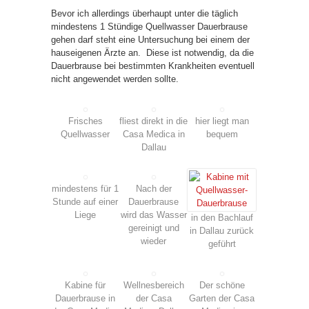
Bevor ich allerdings überhaupt unter die täglich
mindestens 1 Stündige Quellwasser Dauerbrause
gehen darf steht eine Untersuchung bei einem der
hauseigenen Ärzte an. Diese ist notwendig, da die
Dauerbrause bei bestimmten Krankheiten eventuell
nicht angewendet werden sollte.
Frisches
fliest direkt in die
hier liegt man
Quellwasser
Casa Medica in
bequem
Dallau
mindestens für 1
Nach der
Stunde auf einer
Dauerbrause
Liege
wird das Wasser
in den Bachlauf
gereinigt und
in Dallau zurück
wieder
geführt
Kabine für
Wellnesbereich
Der schöne
Dauerbrause in
der Casa
Garten der Casa