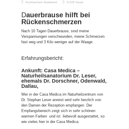
für
Kommentare deaktiviert
8,528 Views
Dauerbrause
hilft
bei
D
auerbrause hilft bei
Rückenschmerzen
Rückenschmerzen
Nach 10 Tagen Dauerbrause, sind meine
Verspannungen verschwunden, meine Schmerzen
fast weg und 3 Kilo weniger auf der Waage.
Erfahrungsbericht:
Ankunft: Casa Medica –
Naturheilsanatorium Dr. Leser,
ehemals Dr. Dorschner, Odenwald,
Dallau,
Wer in der Casa Medica im Naturheilzentrum von
Dr. Stephan Leser anreist wird sehr herzlich von
den Damen der Rezeption empfangen. Der
Empfangsbereich zeigt sich in sehr schönen
warmen Farben und ist liebevoll ausgestattet, so
wie vieles hier in der Casa Medica.