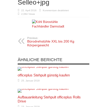
Selleo+jpg
für
22. April 2016
Kommentare deaktiviert
bis
2,084 Views
150
Kg
Körpergewicht,
Köhl
Selleo+jpg
Previous:
Bürodrehstühle XXL bis 200 Kg
Körpergewicht
ÄHNLICHE BERICHTE
officeplus Stehpult günstig kaufen
25. Januar 2018
Aufbauanleitung Stehpult officeplus Rolls
Drive
23. Januar 2018